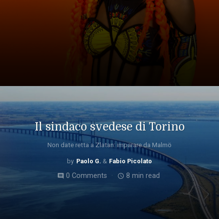
Il sindaco svedese di Torino
Non date retta a Zlatan: imparare da Malmö
Paolo G.
Fabio Picolato
0 Comments
8 min read
comment
access_time