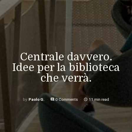
Centrale davvero.
Idee per la biblioteca
che verrà.
Paolo G.
0 Comments
11 min read
comment
access_time