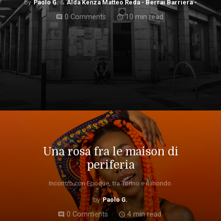
Paolo G.
Alda Kenza Matteo Reda - Berrai Barriera -
0 Comments
10 min read
comment
access_time
Una rosa fra le maison di
periferia
Incontro con Epoque, tra Torino e il mondo.
Paolo G.
0 Comments
4 min read
comment
access_time