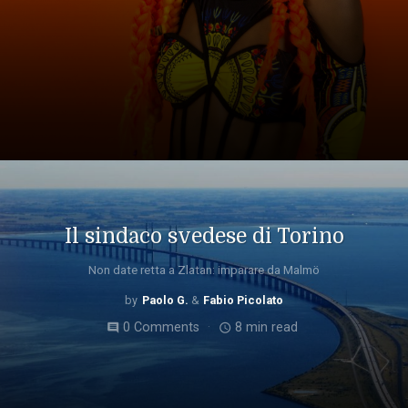
Il sindaco svedese di Torino
Non date retta a Zlatan: imparare da Malmö
Paolo G.
Fabio Picolato
0 Comments
8 min read
comment
access_time