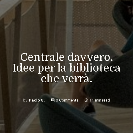
Centrale davvero.
Idee per la biblioteca
che verrà.
Paolo G.
0 Comments
11 min read
comment
access_time