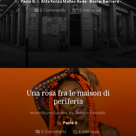
Paolo G.
Alda Kenza Matteo Reda - Berrai Barriera -
0 Comments
10 min read
comment
access_time
Una rosa fra le maison di
periferia
Incontro con Epoque, tra Torino e il mondo.
Paolo G.
0 Comments
4 min read
comment
access_time