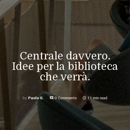
Centrale davvero.
Idee per la biblioteca
che verrà.
Paolo G.
0 Comments
11 min read
comment
access_time