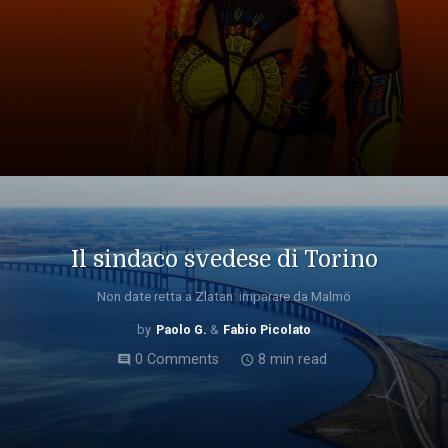
Il sindaco svedese di Torino
Non date retta a Zlatan: imparare da Malmö
Paolo G.
Fabio Picolato
0 Comments
8 min read
comment
access_time