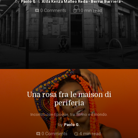
Paolo G.
Alda Kenza Matteo Reda - Berrai Barriera -
0 Comments
10 min read
comment
access_time
Una rosa fra le maison di
periferia
Incontro con Epoque, tra Torino e il mondo.
Paolo G.
0 Comments
4 min read
comment
access_time