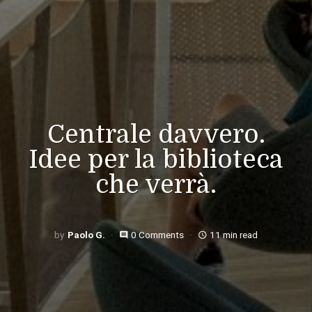
Centrale davvero.
Idee per la biblioteca
che verrà.
Paolo G.
0 Comments
11 min read
comment
access_time