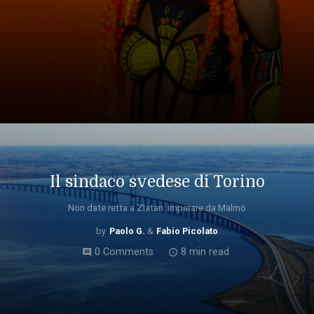
Il sindaco svedese di Torino
Non date retta a Zlatan: imparare da Malmö
Paolo G.
Fabio Picolato
0 Comments
8 min read
comment
access_time