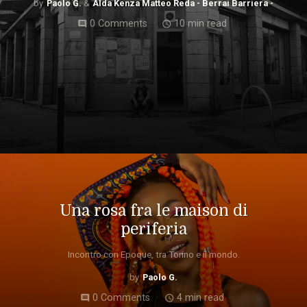
Paolo G.
Alda Kenza Matteo Reda - Berrai Barriera -
0 Comments
10 min read
comment
access_time
Una rosa fra le maison di
periferia
Incontro con Epoque, tra Torino e il mondo.
Paolo G.
0 Comments
4 min read
comment
access_time