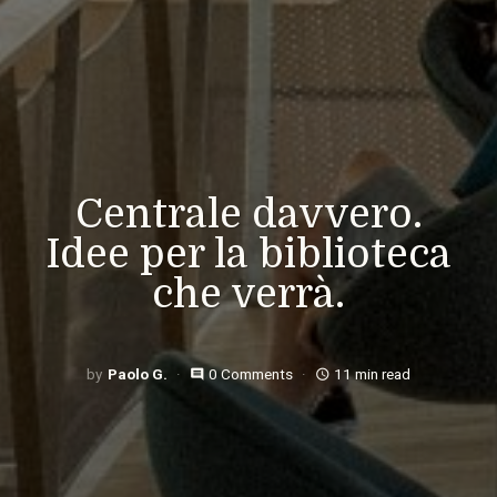
Centrale davvero.
Idee per la biblioteca
che verrà.
Paolo G.
0 Comments
11 min read
comment
access_time