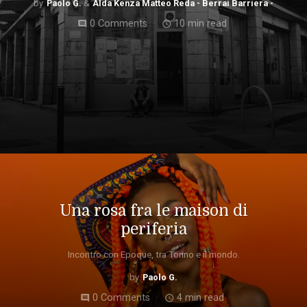
Paolo G.
Alda Kenza Matteo Reda - Berrai Barriera -
0 Comments
10 min read
comment
access_time
Una rosa fra le maison di
periferia
Incontro con Epoque, tra Torino e il mondo.
Paolo G.
0 Comments
4 min read
comment
access_time