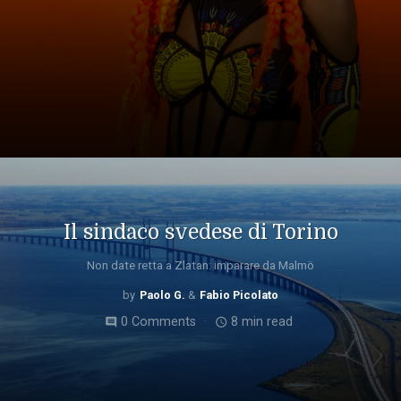
Il sindaco svedese di Torino
Non date retta a Zlatan: imparare da Malmö
Paolo G.
Fabio Picolato
0 Comments
8 min read
comment
access_time