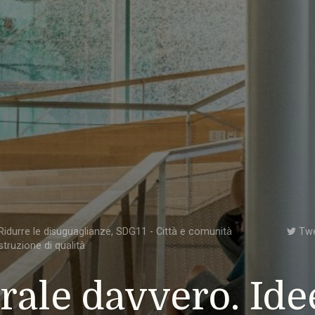
idurre le disuguaglianze
,
SDG11 - Città e comunità
Tw
struzione di qualità
rale davvero. Ide