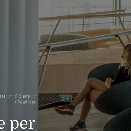
eet
Share
Read later
e per