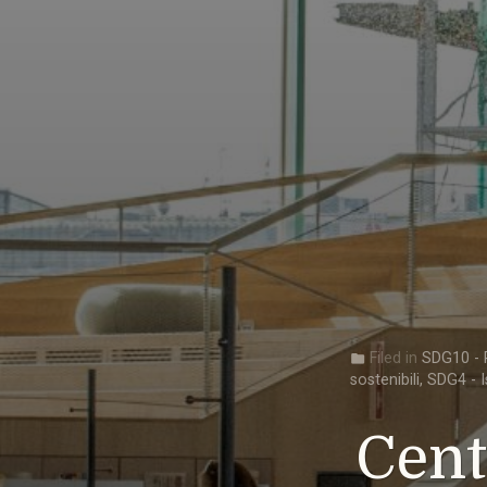
Filed in
SDG10 - R
folder
sostenibili
,
SDG4 - I
Cent