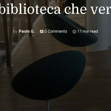
 biblioteca che ver
Paolo G.
0 Comments
11 min read
comment
access_time