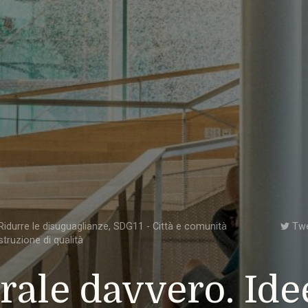
idurre le disuguaglianze
,
SDG11 - Città e comunità
Tw
struzione di qualità
rale davvero. Ide