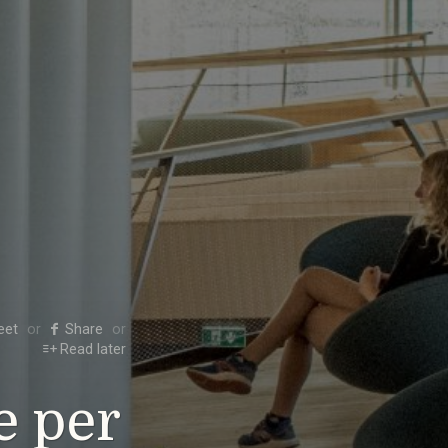
eet
Share
Read later
e per