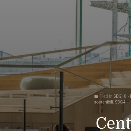
Filed in
SDG10 - R
folder
sostenibili
,
SDG4 - I
Cent