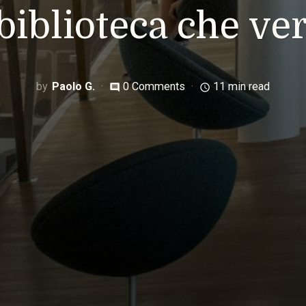
 biblioteca che ver
Paolo G.
0 Comments
11 min read
comment
access_time