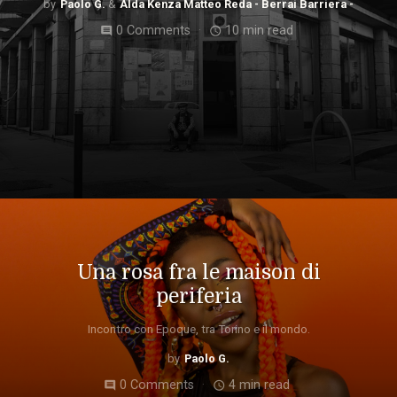
Paolo G.
Alda Kenza Matteo Reda - Berrai Barriera -
0 Comments
10 min read
comment
access_time
Una rosa fra le maison di
periferia
Incontro con Epoque, tra Torino e il mondo.
Paolo G.
0 Comments
4 min read
comment
access_time