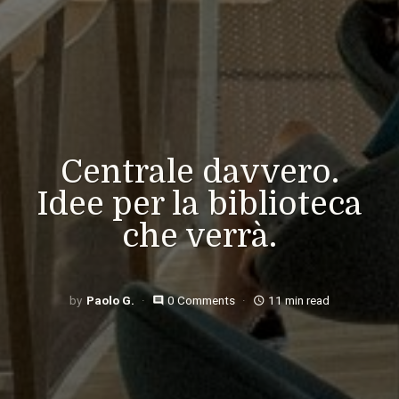
Centrale davvero.
Idee per la biblioteca
che verrà.
Paolo G.
0 Comments
11 min read
comment
access_time