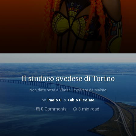
Il sindaco svedese di Torino
Non date retta a Zlatan: imparare da Malmö
Paolo G.
Fabio Picolato
0 Comments
8 min read
comment
access_time