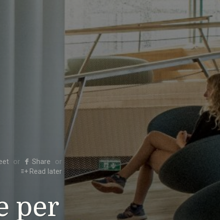
eet
Share
Read later
e per