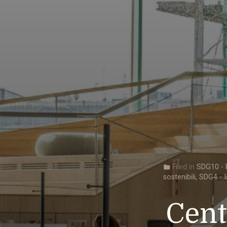
Filed in
SDG10 - R
folder
sostenibili
,
SDG4 - I
Cent