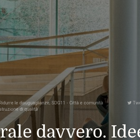
idurre le disuguaglianze
,
SDG11 - Città e comunità
Tw
struzione di qualità
rale davvero. Ide