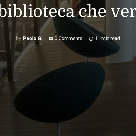
 biblioteca che ver
Paolo G.
0 Comments
11 min read
comment
access_time