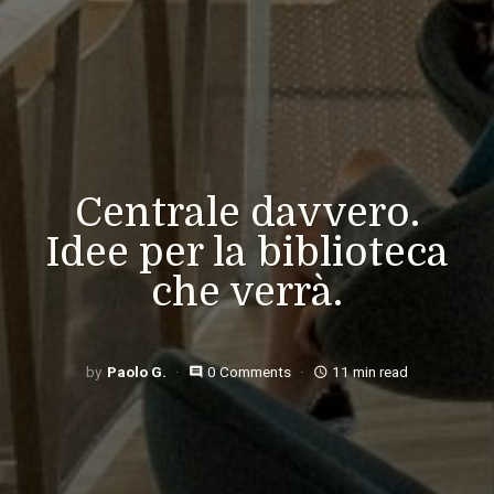
Centrale davvero.
Idee per la biblioteca
che verrà.
Paolo G.
0 Comments
11 min read
comment
access_time