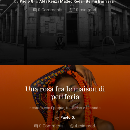
Paolo G.
Alda Kenza Matteo Reda - Berrai Barriera -
0 Comments
10 min read
comment
access_time
Una rosa fra le maison di
periferia
Incontro con Epoque, tra Torino e il mondo.
Paolo G.
0 Comments
4 min read
comment
access_time