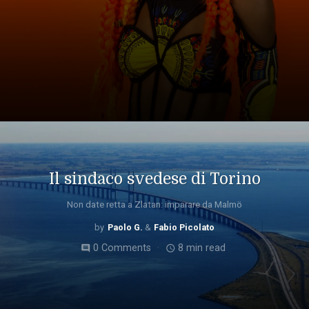
Il sindaco svedese di Torino
Non date retta a Zlatan: imparare da Malmö
Paolo G.
Fabio Picolato
0 Comments
8 min read
comment
access_time