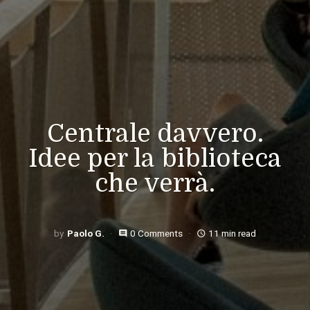
Centrale davvero.
Idee per la biblioteca
che verrà.
Paolo G.
0 Comments
11 min read
comment
access_time