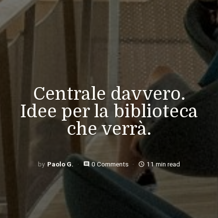
Centrale davvero.
Idee per la biblioteca
che verrà.
Paolo G.
0 Comments
11 min read
comment
access_time