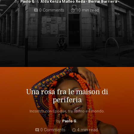
Paolo G.
Alda Kenza Matteo Reda - Berrai Barriera -
0 Comments
10 min read
comment
access_time
Una rosa fra le maison di
periferia
Incontro con Epoque, tra Torino e il mondo.
Paolo G.
0 Comments
4 min read
comment
access_time