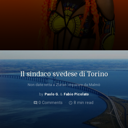
Il sindaco svedese di Torino
Non date retta a Zlatan: imparare da Malmö
Paolo G.
Fabio Picolato
0 Comments
8 min read
comment
access_time