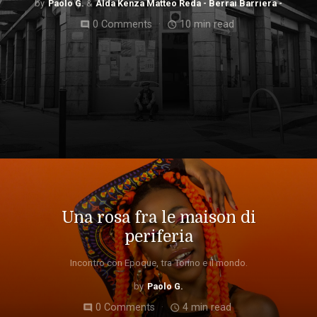
Paolo G.
Alda Kenza Matteo Reda - Berrai Barriera -
0 Comments
10 min read
comment
access_time
Una rosa fra le maison di
periferia
Incontro con Epoque, tra Torino e il mondo.
Paolo G.
0 Comments
4 min read
comment
access_time