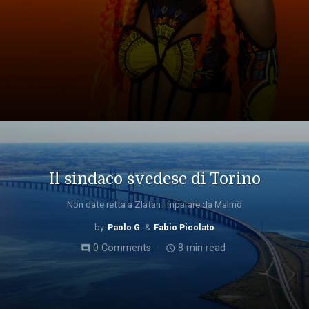
Il sindaco svedese di Torino
Non date retta a Zlatan: imparare da Malmö
Paolo G.
Fabio Picolato
0 Comments
8 min read
comment
access_time