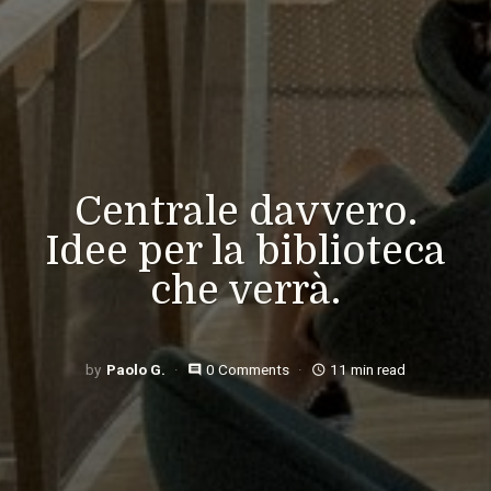
Centrale davvero.
Idee per la biblioteca
che verrà.
Paolo G.
0 Comments
11 min read
comment
access_time