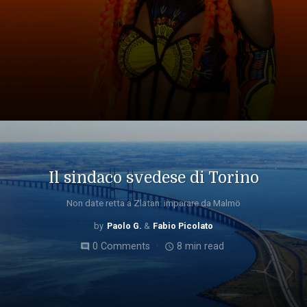
Il sindaco svedese di Torino
Non date retta a Zlatan: imparare da Malmö
Paolo G.
Fabio Picolato
0 Comments
8 min read
comment
access_time