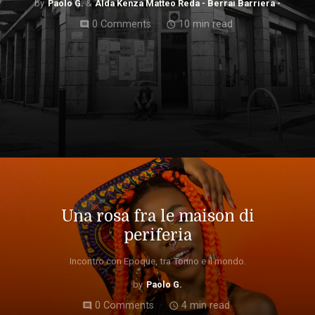
Paolo G.
Alda Kenza Matteo Reda - Berrai Barriera -
0 Comments
10 min read
comment
access_time
Una rosa fra le maison di
periferia
Incontro con Epoque, tra Torino e il mondo.
Paolo G.
0 Comments
4 min read
comment
access_time