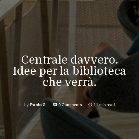
Centrale davvero.
Idee per la biblioteca
che verrà.
Paolo G.
0 Comments
11 min read
comment
access_time