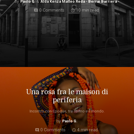
Paolo G.
Alda Kenza Matteo Reda - Berrai Barriera -
0 Comments
10 min read
comment
access_time
Una rosa fra le maison di
periferia
Incontro con Epoque, tra Torino e il mondo.
Paolo G.
0 Comments
4 min read
comment
access_time