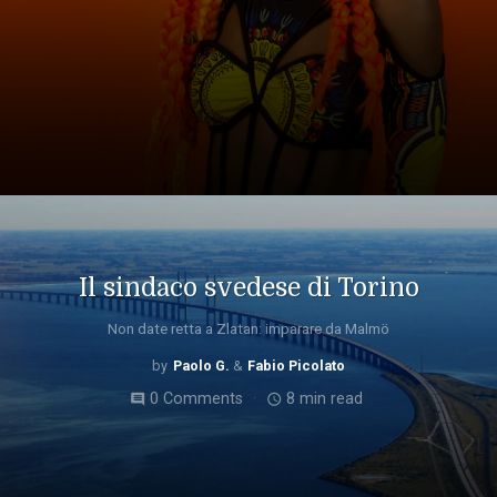
Il sindaco svedese di Torino
Non date retta a Zlatan: imparare da Malmö
Paolo G.
Fabio Picolato
0 Comments
8 min read
comment
access_time