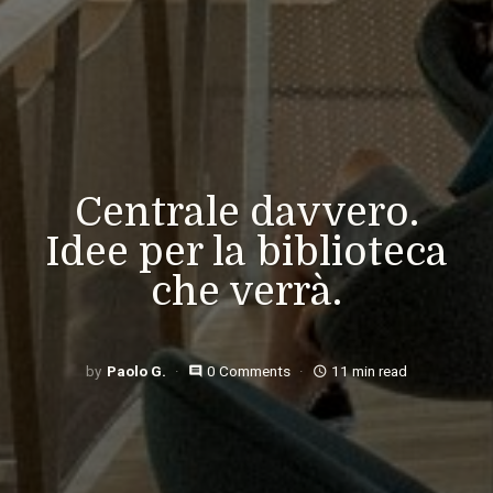
Centrale davvero.
Idee per la biblioteca
che verrà.
Paolo G.
0 Comments
11 min read
comment
access_time