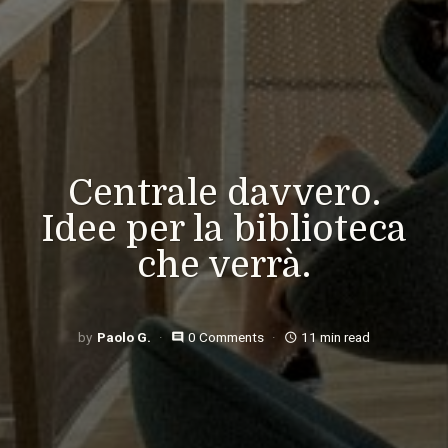
Centrale davvero.
Idee per la biblioteca
che verrà.
Paolo G.
0 Comments
11 min read
comment
access_time