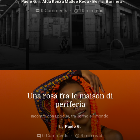
Paolo G.
Alda Kenza Matteo Reda - Berrai Barriera -
0 Comments
10 min read
comment
access_time
Una rosa fra le maison di
periferia
Incontro con Epoque, tra Torino e il mondo.
Paolo G.
0 Comments
4 min read
comment
access_time