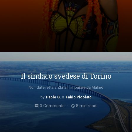
Il sindaco svedese di Torino
Non date retta a Zlatan: imparare da Malmö
Paolo G.
Fabio Picolato
0 Comments
8 min read
comment
access_time