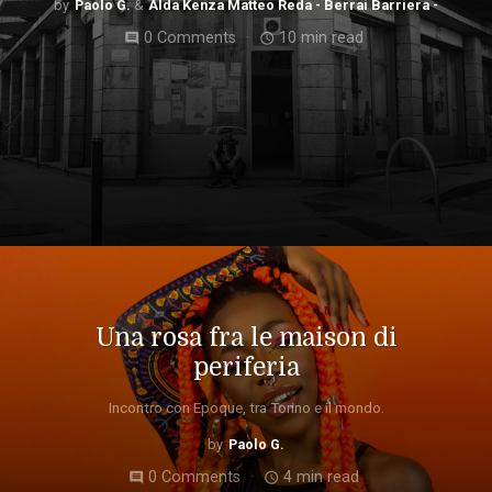
Paolo G.
Alda Kenza Matteo Reda - Berrai Barriera -
0 Comments
10 min read
comment
access_time
Una rosa fra le maison di
periferia
Incontro con Epoque, tra Torino e il mondo.
Paolo G.
0 Comments
4 min read
comment
access_time