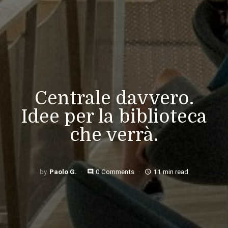
Centrale davvero.
Idee per la biblioteca
che verrà.
Paolo G.
0 Comments
11 min read
comment
access_time