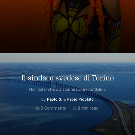
Il sindaco svedese di Torino
Non date retta a Zlatan: imparare da Malmö
Paolo G.
Fabio Picolato
0 Comments
8 min read
comment
access_time