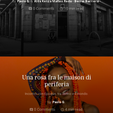
Paolo G.
Alda Kenza Matteo Reda - Berrai Barriera -
0 Comments
10 min read
comment
access_time
Una rosa fra le maison di
periferia
Incontro con Epoque, tra Torino e il mondo.
Paolo G.
0 Comments
4 min read
comment
access_time