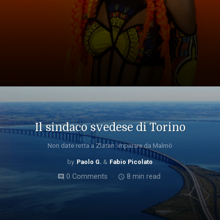
Il sindaco svedese di Torino
Non date retta a Zlatan: imparare da Malmö
Paolo G.
Fabio Picolato
0 Comments
8 min read
comment
access_time