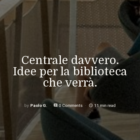
Centrale davvero.
Idee per la biblioteca
che verrà.
Paolo G.
0 Comments
11 min read
comment
access_time