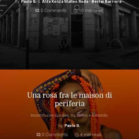
Paolo G.
Alda Kenza Matteo Reda - Berrai Barriera -
0 Comments
10 min read
comment
access_time
Una rosa fra le maison di
periferia
Incontro con Epoque, tra Torino e il mondo.
Paolo G.
0 Comments
4 min read
comment
access_time