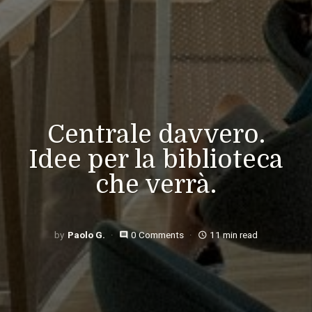
Centrale davvero.
Idee per la biblioteca
che verrà.
Paolo G.
0 Comments
11 min read
comment
access_time