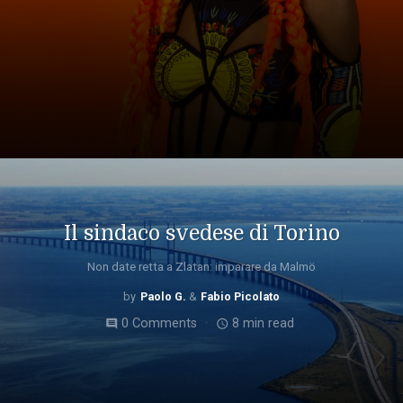
Il sindaco svedese di Torino
Non date retta a Zlatan: imparare da Malmö
Paolo G.
Fabio Picolato
0 Comments
8 min read
comment
access_time