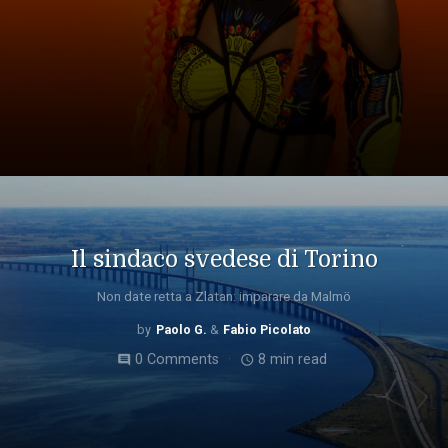
Il sindaco svedese di Torino
Non date retta a Zlatan: imparare da Malmö
Paolo G.
Fabio Picolato
0 Comments
8 min read
comment
access_time