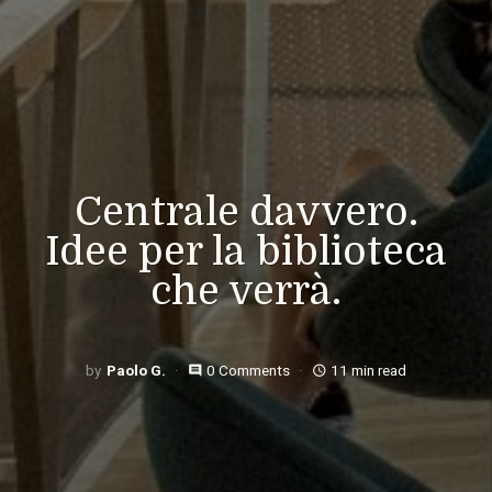
Centrale davvero.
Idee per la biblioteca
che verrà.
Paolo G.
0 Comments
11 min read
comment
access_time