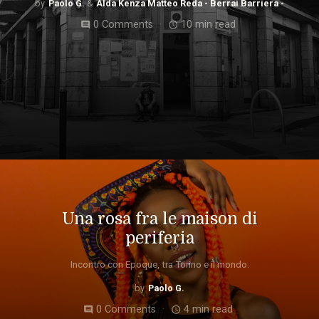
Paolo G.
Alda Kenza Matteo Reda - Berrai Barriera -
0 Comments
10 min read
comment
access_time
Una rosa fra le maison di
periferia
Incontro con Epoque, tra Torino e il mondo.
Paolo G.
0 Comments
4 min read
comment
access_time