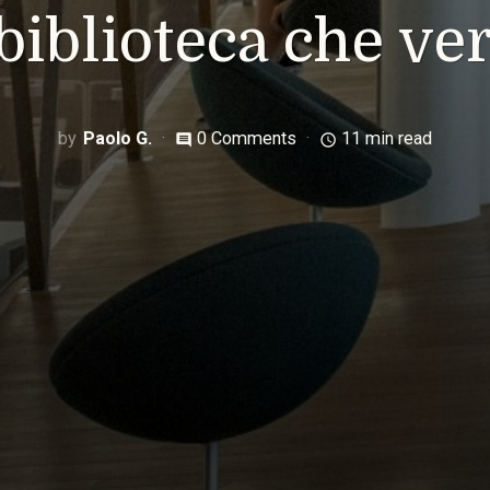
 biblioteca che ver
Paolo G.
0 Comments
11 min read
comment
access_time