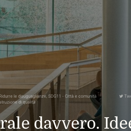
idurre le disuguaglianze
,
SDG11 - Città e comunità
Tw
struzione di qualità
rale davvero. Ide