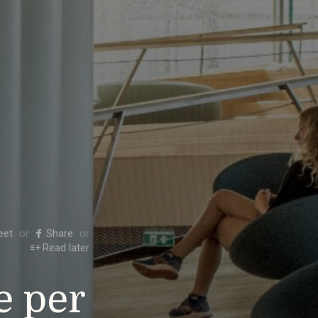
eet
Share
Read later
e per