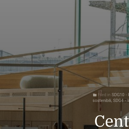
Filed in
SDG10 - R
folder
sostenibili
,
SDG4 - I
Cent