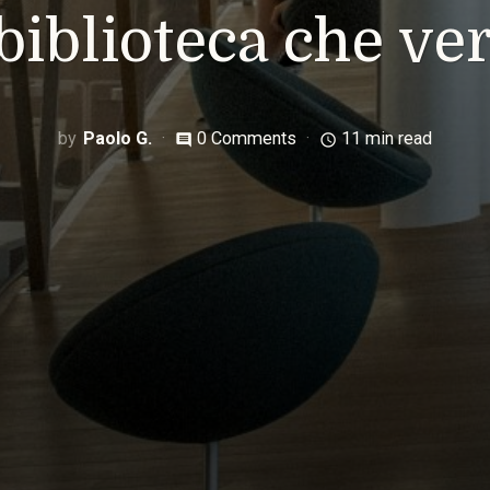
 biblioteca che ver
Paolo G.
0 Comments
11 min read
comment
access_time