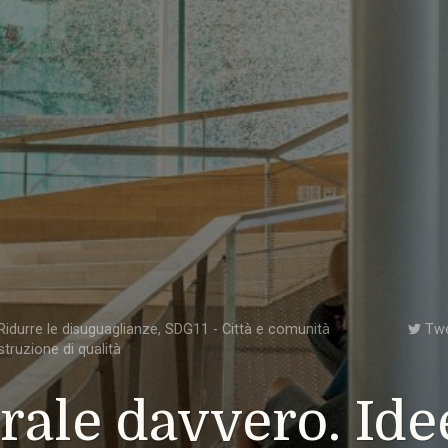
idurre le disuguaglianze
,
SDG11 - Città e comunità
Tw
struzione di qualità
rale davvero. Ide