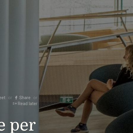
eet
Share
Read later
e per