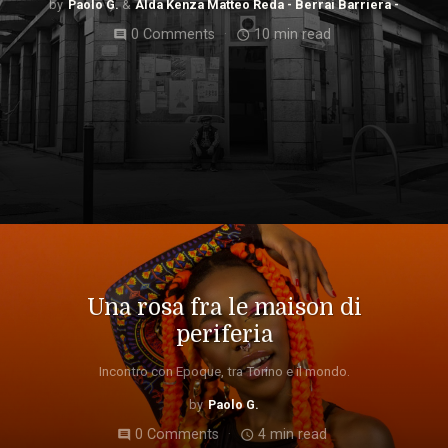
Paolo G.
Alda Kenza Matteo Reda - Berrai Barriera -
0 Comments
10 min read
comment
access_time
Una rosa fra le maison di
periferia
Incontro con Epoque, tra Torino e il mondo.
Paolo G.
0 Comments
4 min read
comment
access_time