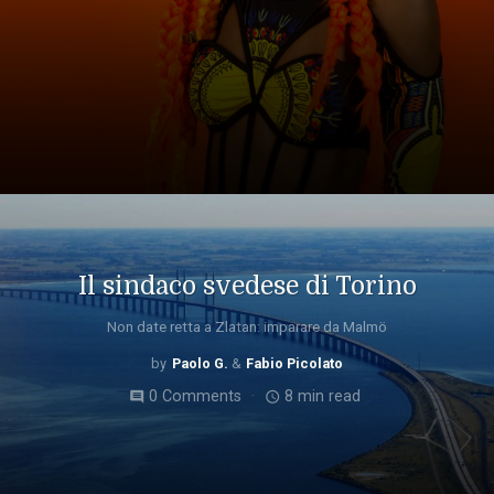
Il sindaco svedese di Torino
Non date retta a Zlatan: imparare da Malmö
Paolo G.
Fabio Picolato
0 Comments
8 min read
comment
access_time