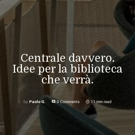
Centrale davvero.
Idee per la biblioteca
che verrà.
Paolo G.
0 Comments
11 min read
comment
access_time