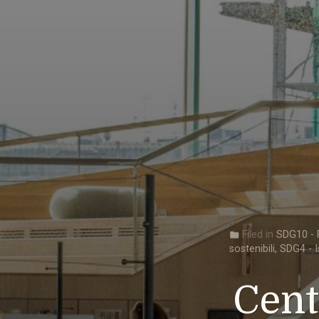
Filed in
SDG10 - R
folder
sostenibili
,
SDG4 - I
Cent