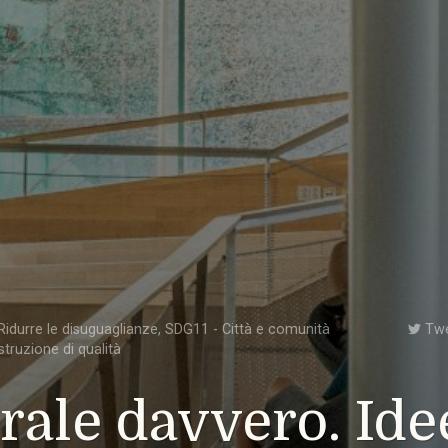
idurre le disuguaglianze
,
SDG11 - Città e comunità
Tw
struzione di qualità
rale davvero. Ide