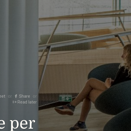
eet
Share
Read later
e per