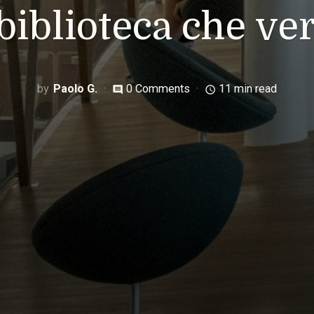
 biblioteca che ver
Paolo G.
0 Comments
11 min read
comment
access_time