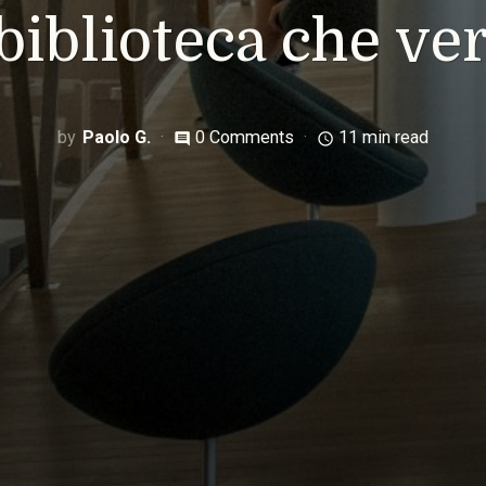
 biblioteca che ver
Paolo G.
0 Comments
11 min read
comment
access_time