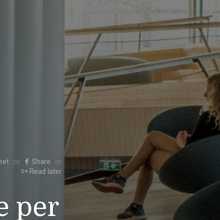
eet
Share
Read later
e per