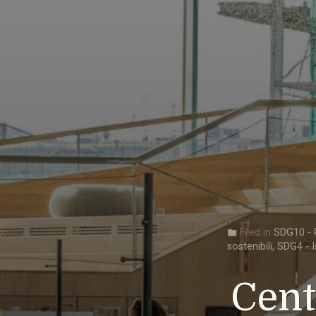
Filed in
SDG10 - R
folder
sostenibili
,
SDG4 - I
Cent