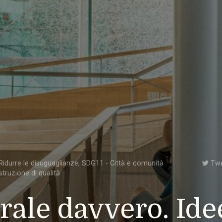
idurre le disuguaglianze
,
SDG11 - Città e comunità
Tw
struzione di qualità
rale davvero. Ide