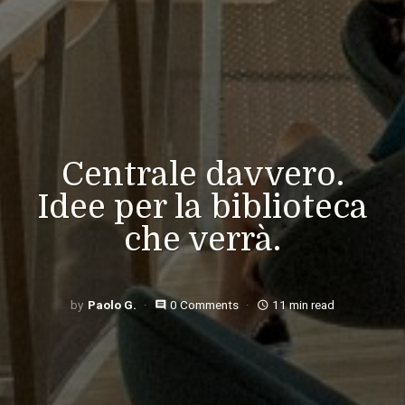
Centrale davvero.
Idee per la biblioteca
che verrà.
Paolo G.
0 Comments
11 min read
comment
access_time