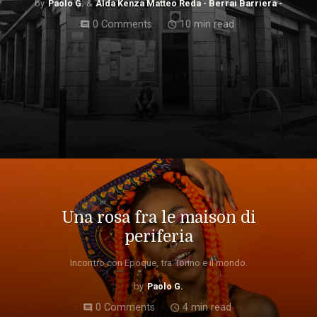
Paolo G.
Alda Kenza Matteo Reda - Berrai Barriera -
0 Comments
10 min read
comment
access_time
Una rosa fra le maison di
periferia
Incontro con Epoque, tra Torino e il mondo.
Paolo G.
0 Comments
4 min read
comment
access_time