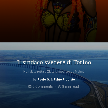
Il sindaco svedese di Torino
Non date retta a Zlatan: imparare da Malmö
Paolo G.
Fabio Picolato
0 Comments
8 min read
comment
access_time