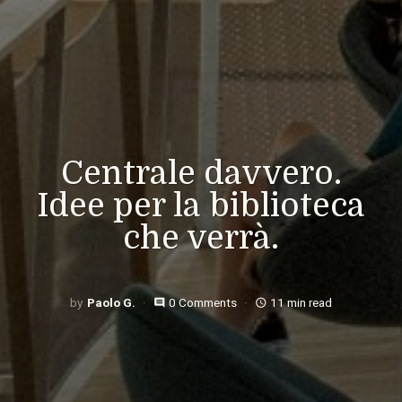
Centrale davvero.
Idee per la biblioteca
che verrà.
Paolo G.
0 Comments
11 min read
comment
access_time