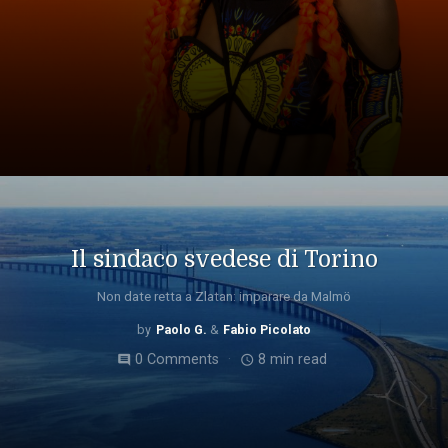
Il sindaco svedese di Torino
Non date retta a Zlatan: imparare da Malmö
Paolo G.
Fabio Picolato
0 Comments
8 min read
comment
access_time