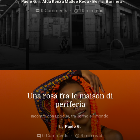
Paolo G.
Alda Kenza Matteo Reda - Berrai Barriera -
0 Comments
10 min read
comment
access_time
Una rosa fra le maison di
periferia
Incontro con Epoque, tra Torino e il mondo.
Paolo G.
0 Comments
4 min read
comment
access_time