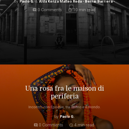
Paolo G.
Alda Kenza Matteo Reda - Berrai Barriera -
0 Comments
10 min read
comment
access_time
Una rosa fra le maison di
periferia
Incontro con Epoque, tra Torino e il mondo.
Paolo G.
0 Comments
4 min read
comment
access_time