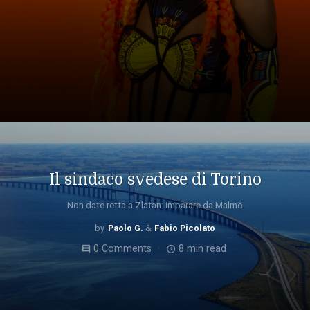
Il sindaco svedese di Torino
Non date retta a Zlatan: imparare da Malmö
Paolo G.
Fabio Picolato
0 Comments
8 min read
comment
access_time