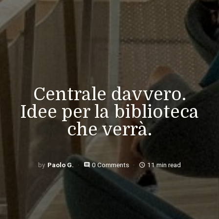
Centrale davvero.
Idee per la biblioteca
che verrà.
Paolo G.
0 Comments
11 min read
comment
access_time