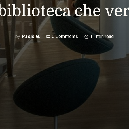
 biblioteca che ver
Paolo G.
0 Comments
11 min read
comment
access_time