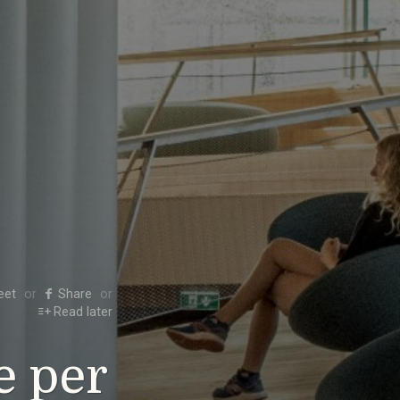
eet
Share
Read later
e per