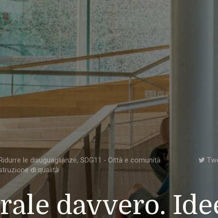
idurre le disuguaglianze
,
SDG11 - Città e comunità
Tw
struzione di qualità
rale davvero. Ide