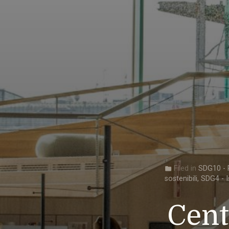
Filed in
SDG10 - R
folder
sostenibili
,
SDG4 - I
Cent