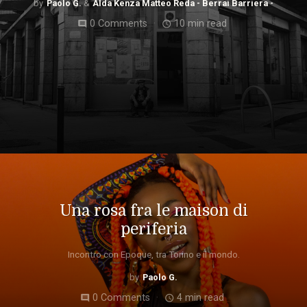
Paolo G.
Alda Kenza Matteo Reda - Berrai Barriera -
0 Comments
10 min read
comment
access_time
Una rosa fra le maison di
periferia
Incontro con Epoque, tra Torino e il mondo.
Paolo G.
0 Comments
4 min read
comment
access_time