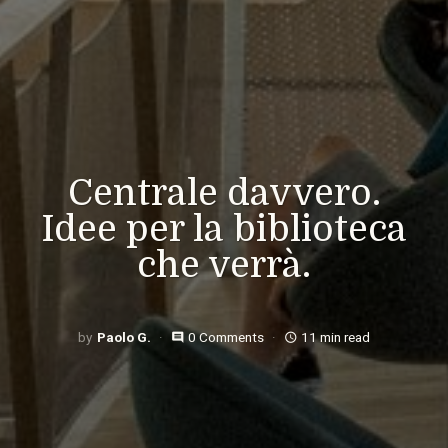
Centrale davvero.
Idee per la biblioteca
che verrà.
Paolo G.
0 Comments
11 min read
comment
access_time