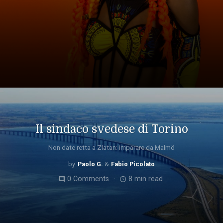
Il sindaco svedese di Torino
Non date retta a Zlatan: imparare da Malmö
Paolo G.
Fabio Picolato
0 Comments
8 min read
comment
access_time