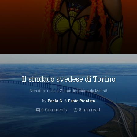
Il sindaco svedese di Torino
Non date retta a Zlatan: imparare da Malmö
Paolo G.
Fabio Picolato
0 Comments
8 min read
comment
access_time