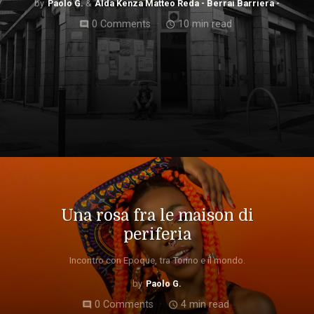
Paolo G.
Alda Kenza Matteo Reda - Berrai Barriera -
0 Comments
10 min read
comment
access_time
Una rosa fra le maison di
periferia
Incontro con Epoque, tra Torino e il mondo.
Paolo G.
0 Comments
4 min read
comment
access_time