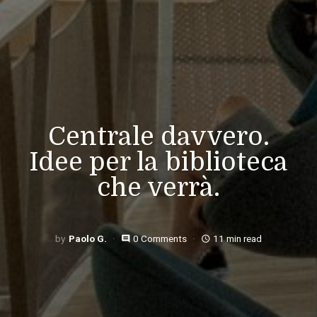
Centrale davvero.
Idee per la biblioteca
che verrà.
Paolo G.
0 Comments
11 min read
comment
access_time