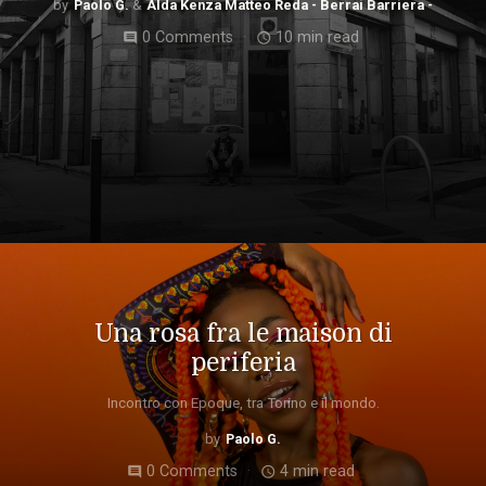
Paolo G.
Alda Kenza Matteo Reda - Berrai Barriera -
0 Comments
10 min read
comment
access_time
Una rosa fra le maison di
periferia
Incontro con Epoque, tra Torino e il mondo.
Paolo G.
0 Comments
4 min read
comment
access_time