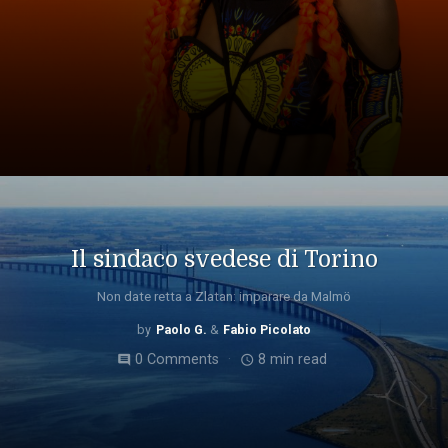
Il sindaco svedese di Torino
Non date retta a Zlatan: imparare da Malmö
Paolo G.
Fabio Picolato
0 Comments
8 min read
comment
access_time