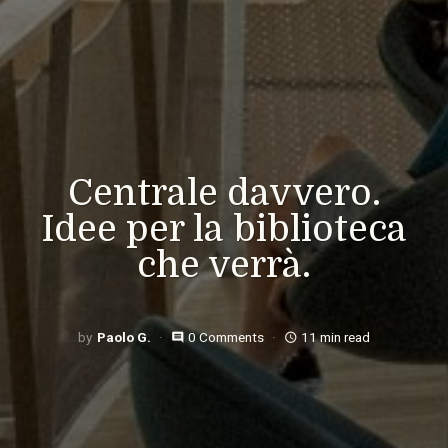
Centrale davvero.
Idee per la biblioteca
che verrà.
Paolo G.
0 Comments
11 min read
comment
access_time