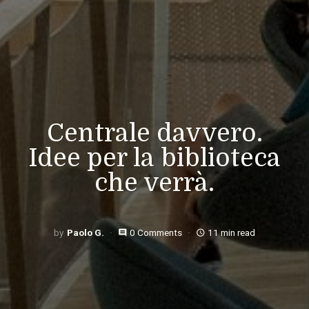
Centrale davvero.
Idee per la biblioteca
che verrà.
Paolo G.
0 Comments
11 min read
comment
access_time