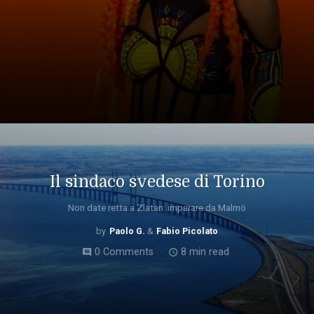
Il sindaco svedese di Torino
Non date retta a Zlatan: imparare da Malmö
Paolo G.
Fabio Picolato
0 Comments
8 min read
comment
access_time