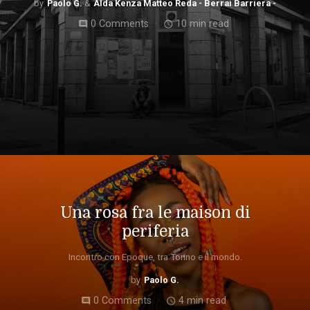
Paolo G.
Alda Kenza Matteo Reda - Berrai Barriera -
0 Comments
10 min read
comment
access_time
Una rosa fra le maison di
periferia
Incontro con Epoque, tra Torino e il mondo.
Paolo G.
0 Comments
4 min read
comment
access_time