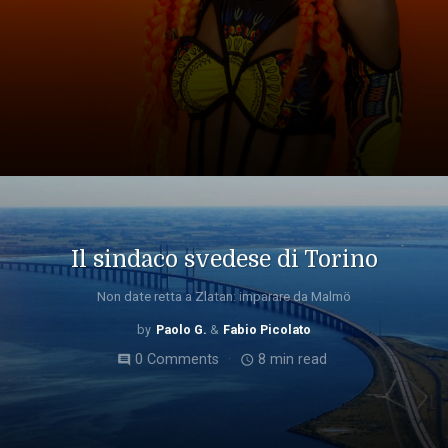
Il sindaco svedese di Torino
Non date retta a Zlatan: imparare da Malmö
Paolo G.
Fabio Picolato
0 Comments
8 min read
comment
access_time