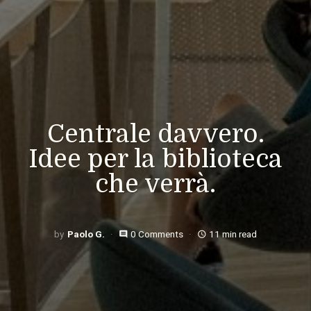
Centrale davvero.
Idee per la biblioteca
che verrà.
Paolo G.
0 Comments
11 min read
comment
access_time