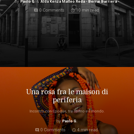
Paolo G.
Alda Kenza Matteo Reda - Berrai Barriera -
0 Comments
10 min read
comment
access_time
Una rosa fra le maison di
periferia
Incontro con Epoque, tra Torino e il mondo.
Paolo G.
0 Comments
4 min read
comment
access_time