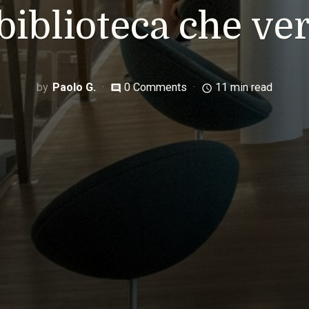
 biblioteca che ver
Paolo G.
0 Comments
11 min read
comment
access_time