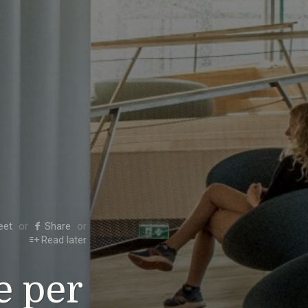
eet
Share
Read later
e per