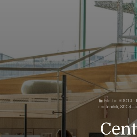
Filed in
SDG10 - R
folder
sostenibili
,
SDG4 - I
Cent