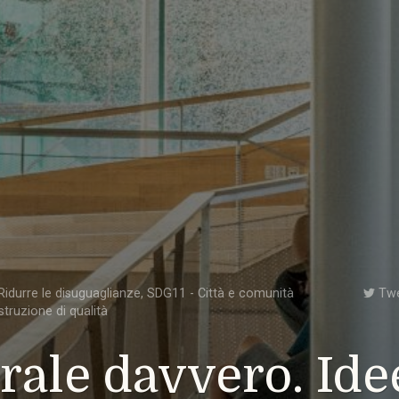
idurre le disuguaglianze
,
SDG11 - Città e comunità
Tw
struzione di qualità
rale davvero. Ide