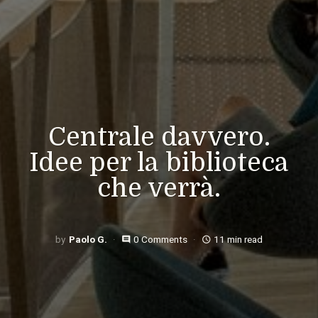
Centrale davvero.
Idee per la biblioteca
che verrà.
Paolo G.
0 Comments
11 min read
comment
access_time