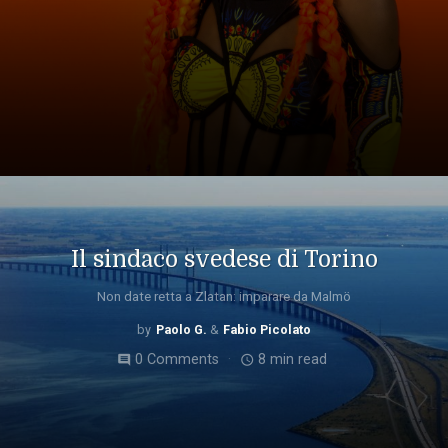
Il sindaco svedese di Torino
Non date retta a Zlatan: imparare da Malmö
Paolo G.
Fabio Picolato
0 Comments
8 min read
comment
access_time