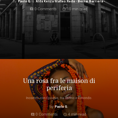
Paolo G.
Alda Kenza Matteo Reda - Berrai Barriera -
0 Comments
10 min read
comment
access_time
Una rosa fra le maison di
periferia
Incontro con Epoque, tra Torino e il mondo.
Paolo G.
0 Comments
4 min read
comment
access_time