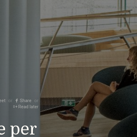
eet
Share
Read later
e per