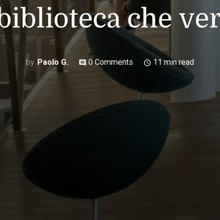
 biblioteca che ver
Paolo G.
0 Comments
11 min read
comment
access_time