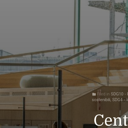
Filed in
SDG10 - R
folder
sostenibili
,
SDG4 - I
Cent