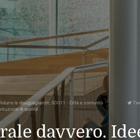
idurre le disuguaglianze
,
SDG11 - Città e comunità
Tw
struzione di qualità
rale davvero. Ide