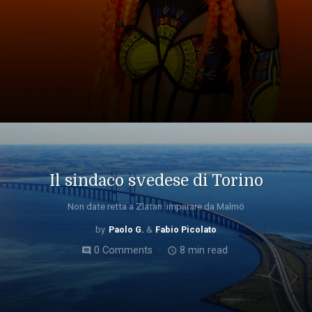
Il sindaco svedese di Torino
Non date retta a Zlatan: imparare da Malmö
Paolo G.
Fabio Picolato
0 Comments
8 min read
comment
access_time