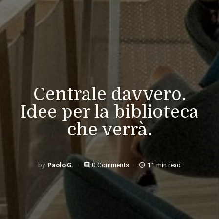
Centrale davvero.
Idee per la biblioteca
che verrà.
Paolo G.
0 Comments
11 min read
comment
access_time