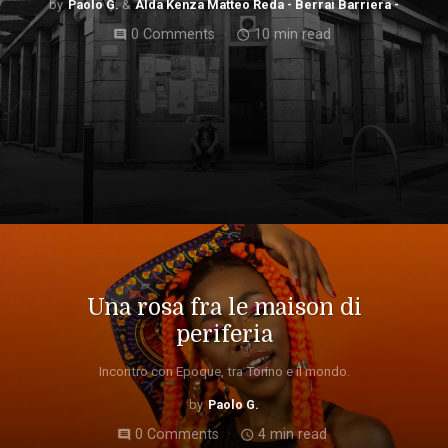
Paolo G.
Alda Kenza Matteo Reda - Berrai Barriera -
0 Comments
10 min read
comment
access_time
Una rosa fra le maison di
periferia
Incontro con Epoque, tra Torino e il mondo.
Paolo G.
0 Comments
4 min read
comment
access_time