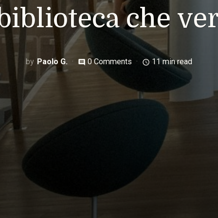
 biblioteca che ver
Paolo G.
0 Comments
11 min read
comment
access_time