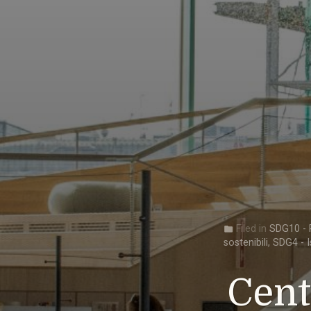
Filed in
SDG10 - R
folder
sostenibili
,
SDG4 - I
Cent