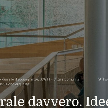
idurre le disuguaglianze
,
SDG11 - Città e comunità
Tw
struzione di qualità
rale davvero. Ide