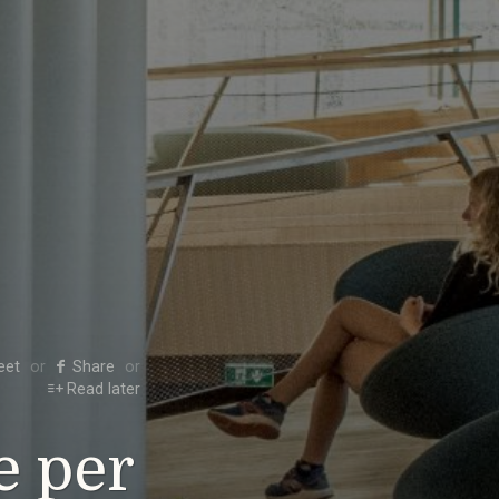
eet
Share
Read later
e per