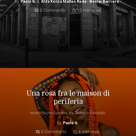
Paolo G.
Alda Kenza Matteo Reda - Berrai Barriera -
0 Comments
10 min read
comment
access_time
Una rosa fra le maison di
periferia
Incontro con Epoque, tra Torino e il mondo.
Paolo G.
0 Comments
4 min read
comment
access_time