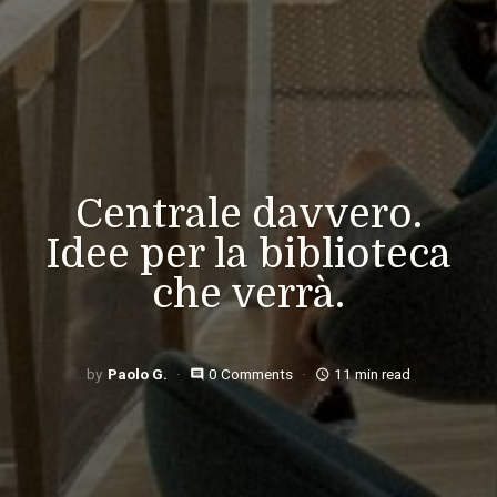
Centrale davvero.
Idee per la biblioteca
che verrà.
Paolo G.
0 Comments
11 min read
comment
access_time