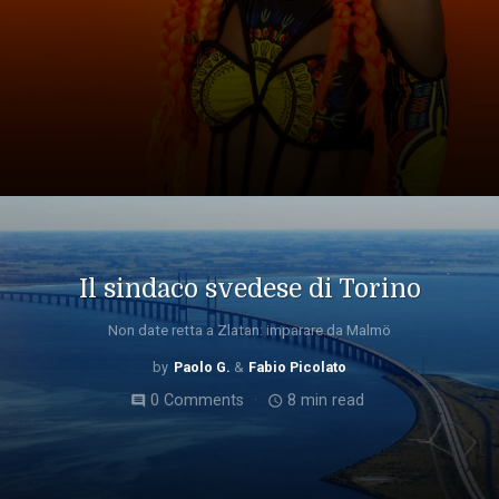
Il sindaco svedese di Torino
Non date retta a Zlatan: imparare da Malmö
Paolo G.
Fabio Picolato
0 Comments
8 min read
comment
access_time