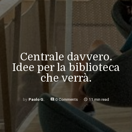
Centrale davvero.
Idee per la biblioteca
che verrà.
Paolo G.
0 Comments
11 min read
comment
access_time