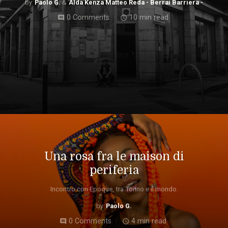
Paolo G.
Alda Kenza Matteo Reda - Berrai Barriera -
0 Comments
10 min read
comment
access_time
Una rosa fra le maison di
periferia
Incontro con Epoque, tra Torino e il mondo.
Paolo G.
0 Comments
4 min read
comment
access_time