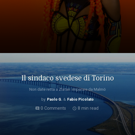
Il sindaco svedese di Torino
Non date retta a Zlatan: imparare da Malmö
Paolo G.
Fabio Picolato
0 Comments
8 min read
comment
access_time